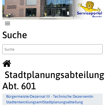
Zum Hauptinhalt springen
Suche
Stadtplanungsabteilung
Abt. 601
Bürgermeister
Dezernat III - Technische Dezernentin
Stadtentwicklungsamt
Stadtplanungsabteilung