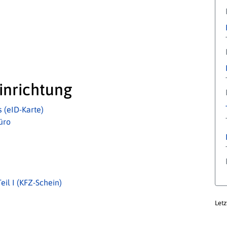
inrichtung
 (eID-Karte)
üro
il I (KFZ-Schein)
Letz